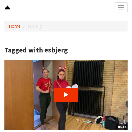
Toggl
navig
Home
esbjerg
Tagged with esbjerg
06:47