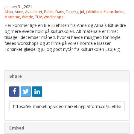
January 31, 2021
Alina
,
Anne
,
Avanceret
,
Ballet
,
Dans
,
Esbjerg
,
Jul
,
Julehilsen
,
Kulturskolen
,
Moderne
,
Øvede
,
TUV
,
Workshops
Her kommer lige en lille julehilsen fra Anne og Alina´s lidt ældre
og mere øvede hold på kulturskolen. Alt materiale er filmet
tilbage i december måned, hvor vi havde mulighed for nogle
fælles workshops og at filme på vores normale klasser.
Forsinket glædelig jul og godt nytår fra kulturskolen Esbjerg.
Share
Link
to
share
Embed