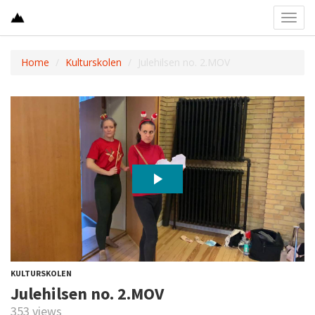
Toggl
navig
Home
Kulturskolen
Julehilsen no. 2.MOV
KULTURSKOLEN
Julehilsen no. 2.MOV
353 views