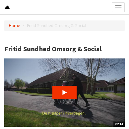
Toggl
navig
Home
Fritid Sundhed Omsorg & Social
Fritid Sundhed Omsorg & Social
02:14