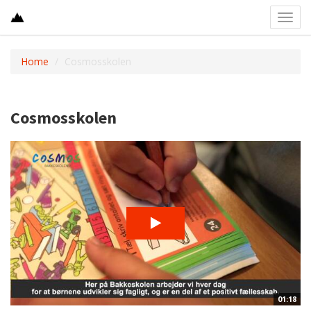
Toggl
navig
Home
Cosmosskolen
Cosmosskolen
01:18