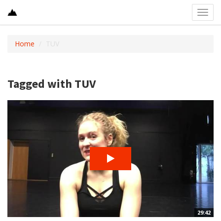
Toggl
navig
Home
TUV
Tagged with TUV
29:42