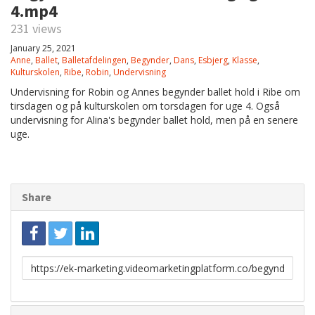
4.mp4
231 views
January 25, 2021
Anne
,
Ballet
,
Balletafdelingen
,
Begynder
,
Dans
,
Esbjerg
,
Klasse
,
Kulturskolen
,
Ribe
,
Robin
,
Undervisning
Undervisning for Robin og Annes begynder ballet hold i Ribe om
tirsdagen og på kulturskolen om torsdagen for uge 4. Også
undervisning for Alina's begynder ballet hold, men på en senere
uge.
Share
Link
to
share