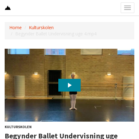
Toggl
navig
Home
Kulturskolen
Begynder Ballet Undervisning uge 4.mp4
KULTURSKOLEN
Begynder Ballet Undervisning uge