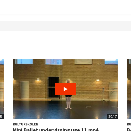
45
30:17
KULTURSKOLEN
K
Mini Ballet undervisning uge 11.mp4
B