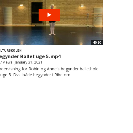
40:20
ULTURSKOLEN
egynder Ballet uge 5.mp4
7 views
January 31, 2021
dervisning for Robin og Anne's begynder ballethold
l uge 5. Dvs. både begynder i Ribe om...