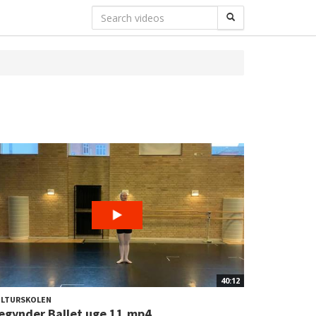
40:12
ULTURSKOLEN
egynder Ballet uge 11.mp4