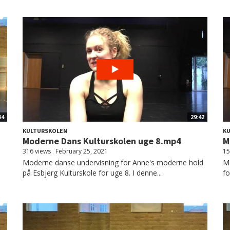
34
29:42
KULTURSKOLEN
K
Moderne Dans Kulturskolen uge 8.mp4
M
316 views
February 25, 2021
15
d
Moderne danse undervisning for Anne's moderne hold
M
på Esbjerg Kulturskole for uge 8. I denne...
fo