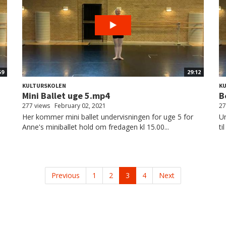
59
29:12
KULTURSKOLEN
K
Mini Ballet uge 5.mp4
B
277 views
February 02, 2021
27
Her kommer mini ballet undervisningen for uge 5 for
Un
Anne's miniballet hold om fredagen kl 15.00...
ti
Previous
1
2
3
4
Next