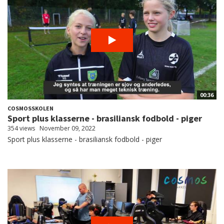
00:36
COSMOSSKOLEN
Sport plus klasserne - brasiliansk fodbold - piger
354 views
November 09, 2022
Sport plus klasserne - brasiliansk fodbold - piger