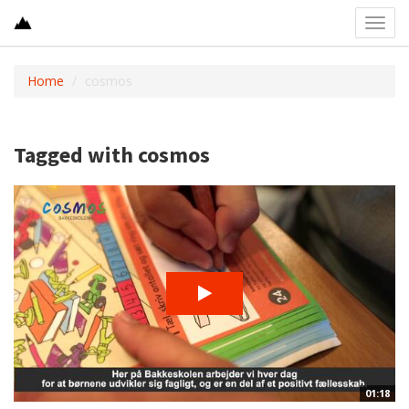
Toggl
navig
Home
cosmos
Tagged with cosmos
01:18