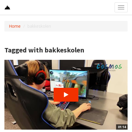
Toggl
navig
Home
bakkeskolen
Tagged with bakkeskolen
01:14