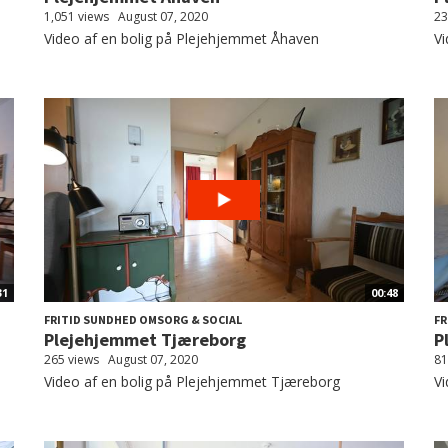
1,051 views
August 07, 2020
23
Video af en bolig på Plejehjemmet Åhaven
Vi
31
00:48
FRITID SUNDHED OMSORG & SOCIAL
FR
Plejehjemmet Tjæreborg
P
265 views
August 07, 2020
81
Video af en bolig på Plejehjemmet Tjæreborg
Vi