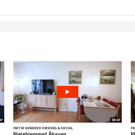
47
00:47
FRITID SUNDHED OMSORG & SOCIAL
FR
Plejehjemmet Åhaven
P