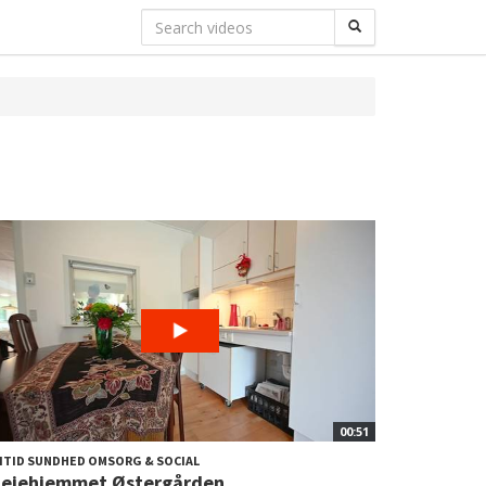
00:51
ITID SUNDHED OMSORG & SOCIAL
lejehjemmet Østergården