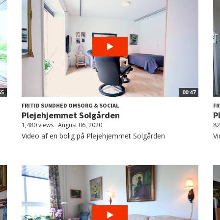
55
00:47
FRITID SUNDHED OMSORG & SOCIAL
FR
Plejehjemmet Solgården
P
1,480 views
August 06, 2020
82
Video af en bolig på Plejehjemmet Solgården
Vi