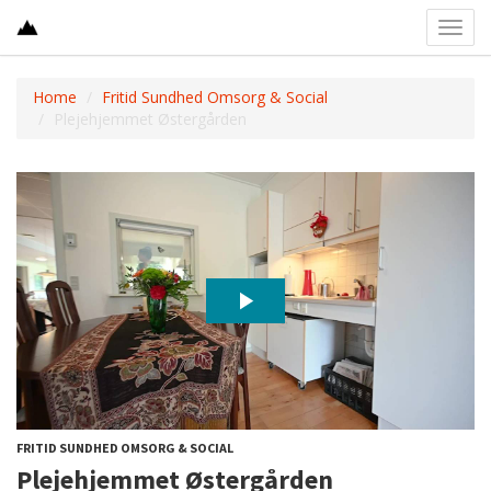
Toggl
navig
Home
Fritid Sundhed Omsorg & Social
Plejehjemmet Østergården
FRITID SUNDHED OMSORG & SOCIAL
Plejehjemmet Østergården