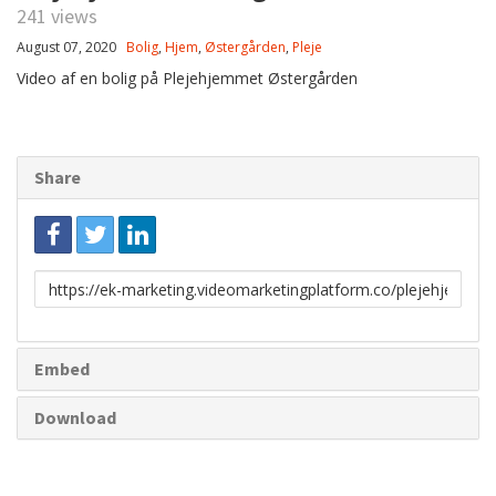
241 views
August 07, 2020
Bolig
,
Hjem
,
Østergården
,
Pleje
Video af en bolig på Plejehjemmet Østergården
Share
Link
to
share
Embed
Download