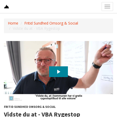
Toggl
navig
Home
Fritid Sundhed Omsorg & Social
Vidste du at - VBA Rygestop
FRITID SUNDHED OMSORG & SOCIAL
Vidste du at - VBA Rygestop