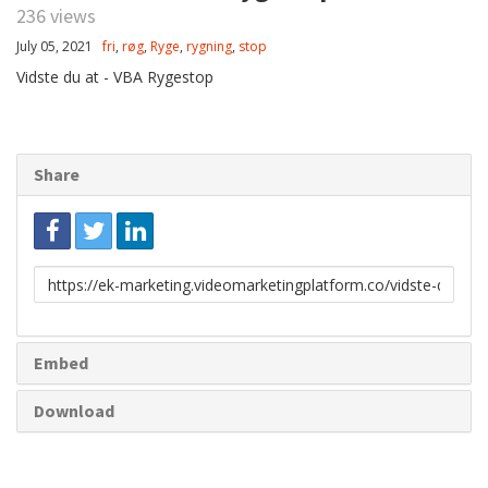
236 views
July 05, 2021
fri
,
røg
,
Ryge
,
rygning
,
stop
Vidste du at - VBA Rygestop
Share
Link
to
share
Embed
Download