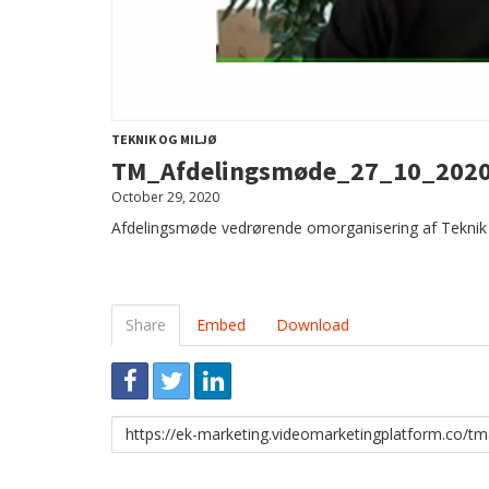
TEKNIK OG MILJØ
TM_Afdelingsmøde_27_10_202
October 29, 2020
Afdelingsmøde vedrørende omorganisering af Teknik
Share
Embed
Download
Link
to
share