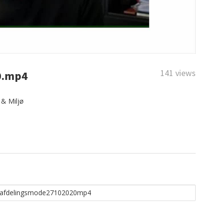
141 views
0.mp4
 & Miljø