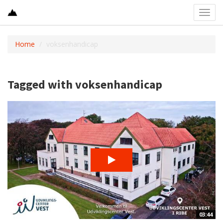
Toggl
navig
Home
voksenhandicap
Tagged with voksenhandicap
03:44