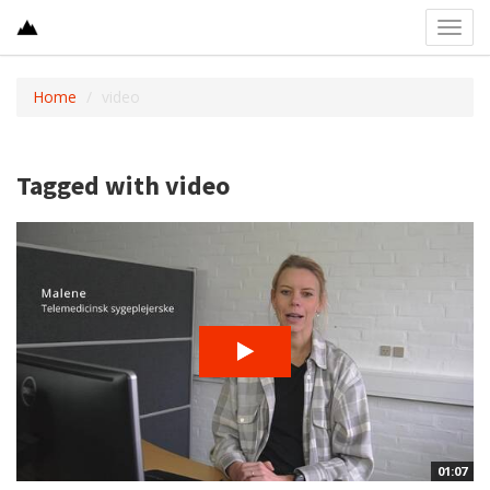
Toggl
navig
Home
video
Tagged with video
01:07