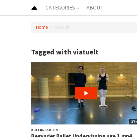
CATEGORIES
ABOUT
Home
viatuelt
Tagged with viatuelt
37:
KULTURSKOLEN
Begynder Ballet Undervisning uge 3.mp4