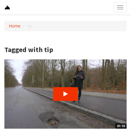
Toggl
navig
Home
tip
Tagged with tip
01:10