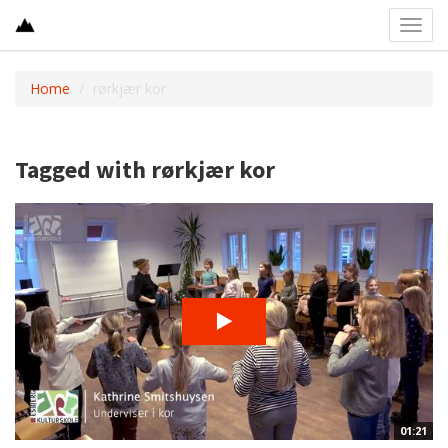
Toggl
navig
Home
rørkjær kor
Tagged with rørkjær kor
01:21