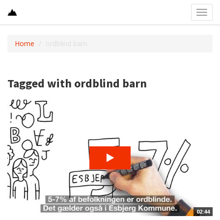
Toggl
navig
Home
ordblind barn
Tagged with ordblind barn
02:44