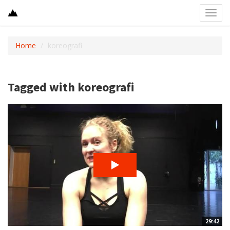
Toggl
navig
Home
koreografi
Tagged with koreografi
29:42