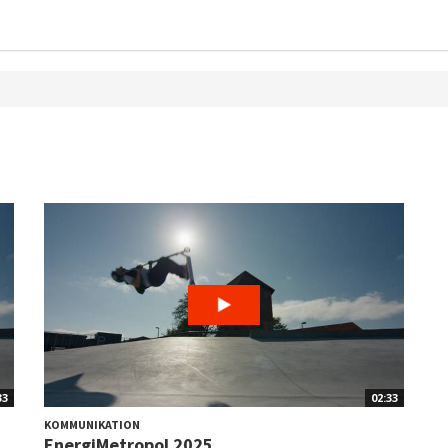
33
02:33
KOMMUNIKATION
EnergiMetropol 2025