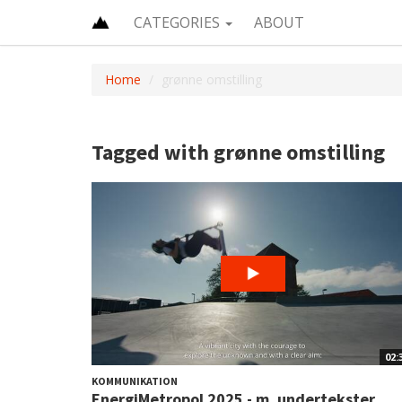
CATEGORIES
ABOUT
Home
grønne omstilling
Tagged with grønne omstilling
02:
KOMMUNIKATION
EnergiMetropol 2025 - m. undertekster