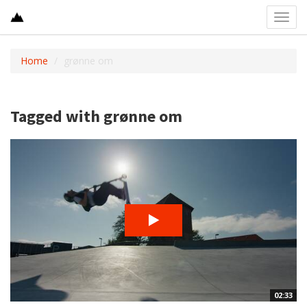
Toggl
navig
Home
grønne om
Tagged with grønne om
02:33