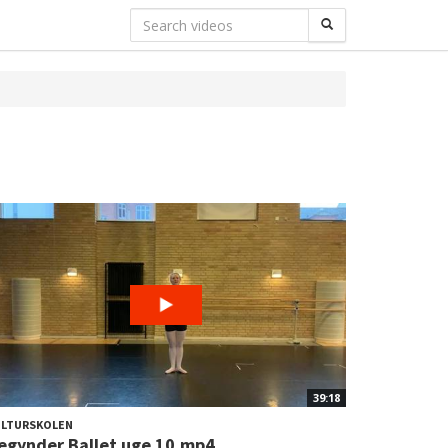
39:18
ULTURSKOLEN
egynder Ballet uge 10.mp4