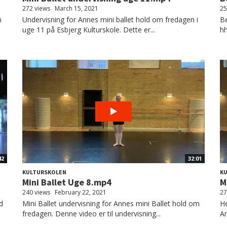
272 views
March 15, 2021
25
m
Undervisning for Annes mini ballet hold om fredagen i
Be
uge 11 på Esbjerg Kulturskole. Dette er...
hh
42
32:01
KULTURSKOLEN
K
Mini Ballet Uge 8.mp4
M
240 views
February 22, 2021
27
d
Mini Ballet undervisning for Annes mini Ballet hold om
He
fredagen. Denne video er til undervisning...
An