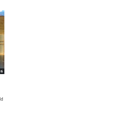
16
ld