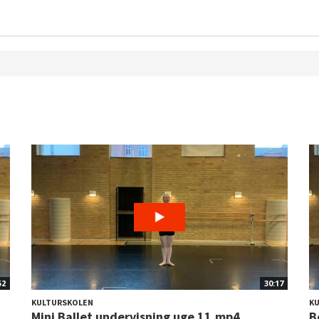
52
30:17
KULTURSKOLEN
K
Mini Ballet undervisning uge 11.mp4
B