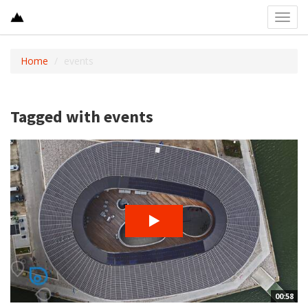
Toggl
navig
Home
events
Tagged with events
00:58