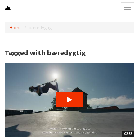
Toggl
navig
Home
bæredygtig
Tagged with bæredygtig
02:33