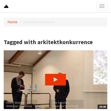
Toggl
navig
Home
arkitektkonkurrence
Tagged with arkitektkonkurrence
29:49