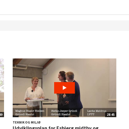
49
28:45
TEKNIK OG MILJØ
Udviklingsplan for Esbjerg midtby og