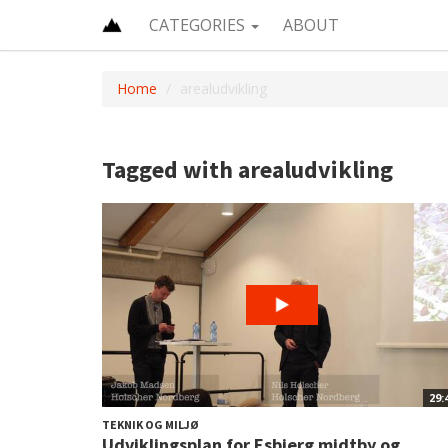
CATEGORIES
ABOUT
Home
arealudvikling
Tagged with arealudvikling
29:
TEKNIK OG MILJØ
Udviklingsplan for Esbjerg midtby og