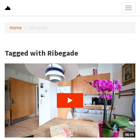
Toggl
navig
Home
Ribegade
Tagged with Ribegade
00:39