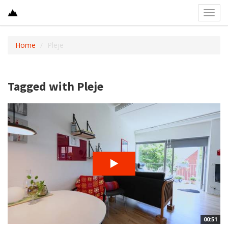
Toggl
navig
Home
Pleje
Tagged with Pleje
00:51