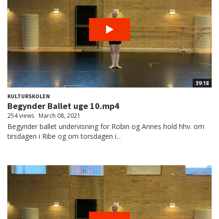
39:18
KULTURSKOLEN
Begynder Ballet uge 10.mp4
254 views
March 08, 2021
Begynder ballet undervisning for Robin og Annes hold hhv. om
tirsdagen i Ribe og om torsdagen i...