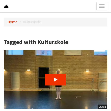
Toggl
navig
Home
Kulturskole
Tagged with Kulturskole
29:38