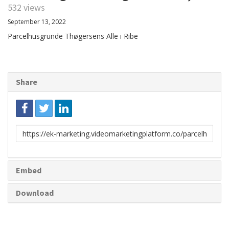
532 views
September 13, 2022
Parcelhusgrunde Thøgersens Alle i Ribe
Share
Link
to
share
Embed
Download