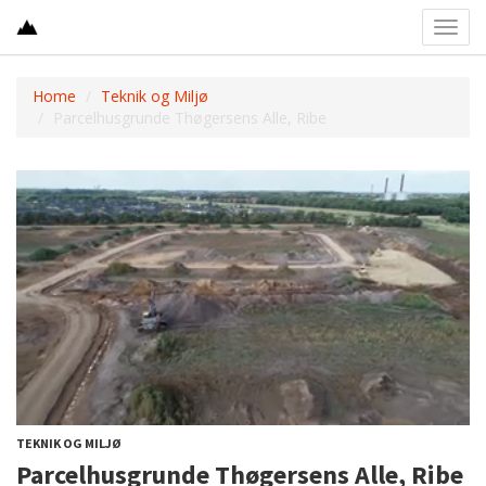
Toggl
navig
Home
Teknik og Miljø
Parcelhusgrunde Thøgersens Alle, Ribe
TEKNIK OG MILJØ
Parcelhusgrunde Thøgersens Alle, Ribe