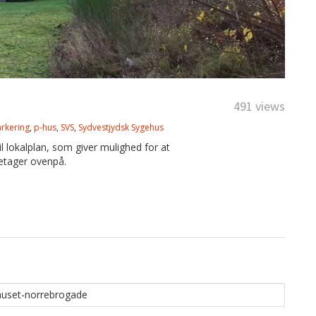
491 views
rkering
,
p-hus
,
SVS
,
Sydvestjydsk Sygehus
til lokalplan, som giver mulighed for at
etager ovenpå.