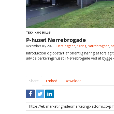
TEKNIK OG MILJØ
P-huset Nørrebrogade
December 08, 2020
Haraldsgade
,
høring
,
Nørrebrogade
,
pa
Introduktion og opstart af offentlig høring af forslag 
udvide parkeringshuset i Nørrebrogade ved at bygge 
Share
Embed
Download
Link
to