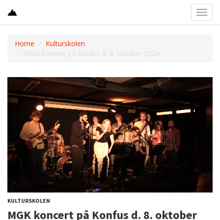
Toggl
navig
Home
Kulturskolen
MGK koncert på Konfus d. 8. oktober 2024
KULTURSKOLEN
MGK koncert på Konfus d. 8. oktober