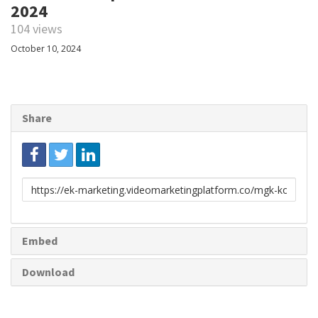
2024
104 views
October 10, 2024
Share
Link
to
share
Embed
Download