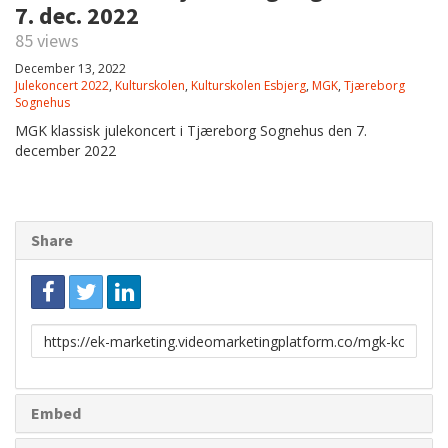
7. dec. 2022
85 views
December 13, 2022
Julekoncert 2022
,
Kulturskolen
,
Kulturskolen Esbjerg
,
MGK
,
Tjæreborg
Sognehus
MGK klassisk julekoncert i Tjæreborg Sognehus den 7.
december 2022
Share
Link
to
share
Embed