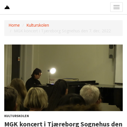
Toggl
navig
Home
Kulturskolen
MGK koncert i Tjæreborg Sognehus den 7. dec. 2022
KULTURSKOLEN
MGK koncert i Tjæreborg Sognehus den