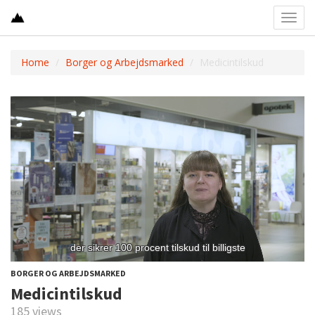
Toggl
navig
Home
Borger og Arbejdsmarked
Medicintilskud
BORGER OG ARBEJDSMARKED
Medicintilskud
185 views