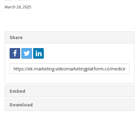
March 26, 2025
Share
Link
to
share
Embed
Download