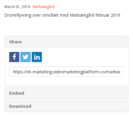
March 01, 2019
Marbækgård
Droneflyvning over området med Marbækgård februar 2019
Share
Link
to
share
Embed
Download