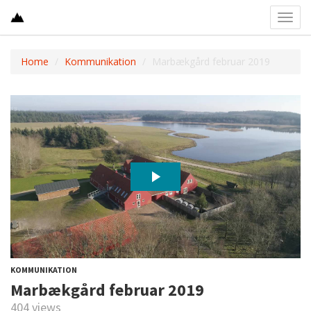
Toggl
navig
Home
Kommunikation
Marbækgård februar 2019
KOMMUNIKATION
Marbækgård februar 2019
404 views