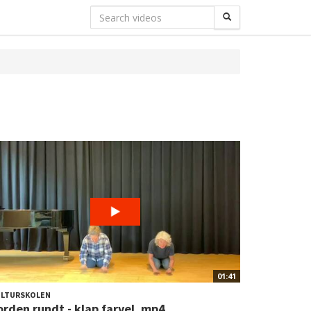
01:41
ULTURSKOLEN
orden rundt - klap farvel .mp4