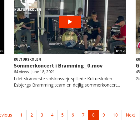
33
01:17
KULTURSKOLEN
K
Sommerkoncert i Bramming_0.mov
G
64 views
June 18, 2021
45
I det skønneste solskinsvejr spillede Kulturskolen
Gu
Esbjergs Bramming team en dejlig sommerkoncert...
evious
1
2
3
4
5
6
7
8
9
10
Next