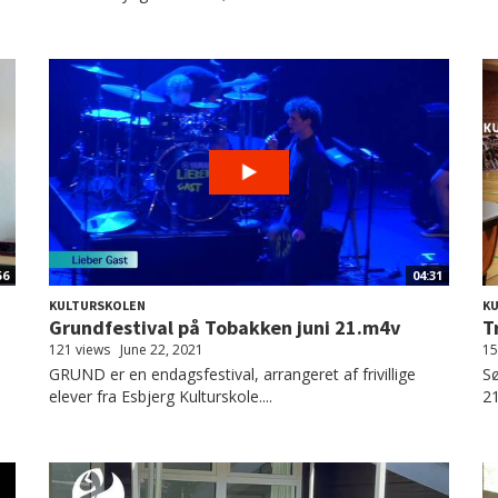
56
04:31
KULTURSKOLEN
K
Grundfestival på Tobakken juni 21.m4v
T
121 views
June 22, 2021
15
GRUND er en endagsfestival, arrangeret af frivillige
Sø
elever fra Esbjerg Kulturskole....
21