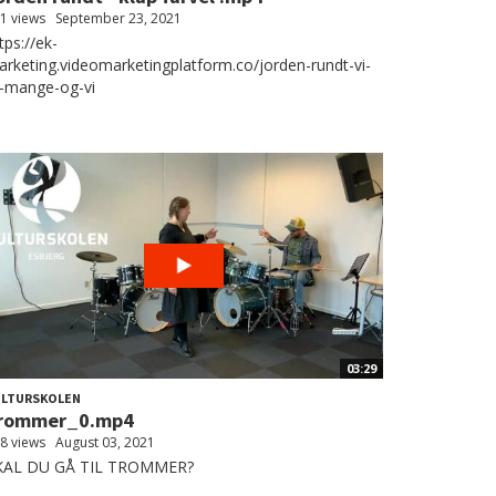
1 views
September 23, 2021
tps://ek-
rketing.videomarketingplatform.co/jorden-rundt-vi-
r-mange-og-vi
03:29
ULTURSKOLEN
rommer_0.mp4
8 views
August 03, 2021
KAL DU GÅ TIL TROMMER?