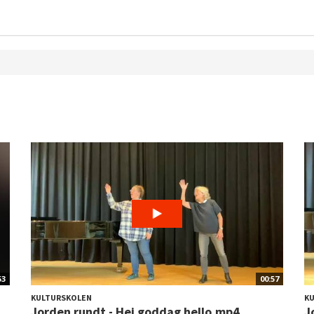
53
00:57
KULTURSKOLEN
K
Jorden rundt - Hej goddag hello.mp4
J