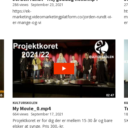
286 views
September 23, 2021
27
https://ek-
ht
marketing.videomarketingplatform.co/jorden-rundt-vi-
ma
er-mange-og-vi
e
55
02:47
KULTURSKOLEN
K
My Movie_0.mp4
T
664 views
September 17, 2021
18
Projektkoret er for dig der er mellem 15-30 år og bare
S
elsker at synge. Pris 300,-kr.