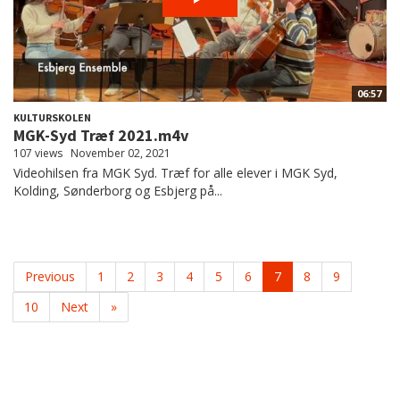
06:57
KULTURSKOLEN
MGK-Syd Træf 2021.m4v
107 views
November 02, 2021
Videohilsen fra MGK Syd. Træf for alle elever i MGK Syd,
Kolding, Sønderborg og Esbjerg på...
Previous
1
2
3
4
5
6
7
8
9
10
Next
»