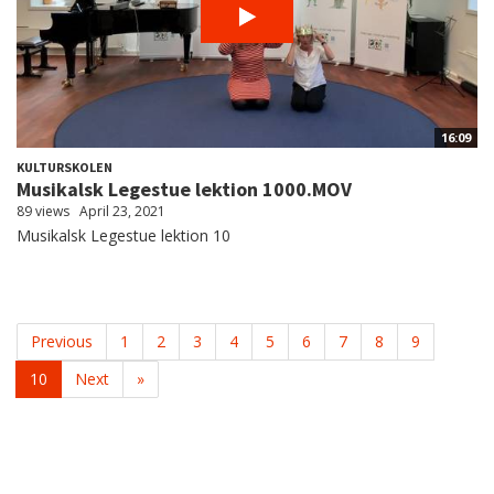
16:09
KULTURSKOLEN
Musikalsk Legestue lektion 1000.MOV
89 views
April 23, 2021
Musikalsk Legestue lektion 10
Previous
1
2
3
4
5
6
7
8
9
10
Next
»