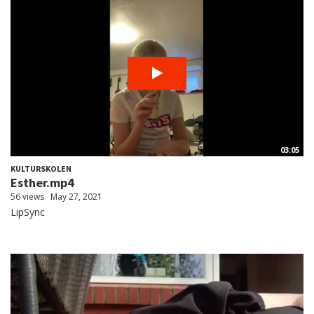
03:05
KULTURSKOLEN
Esther.mp4
56 views
May 27, 2021
LipSync