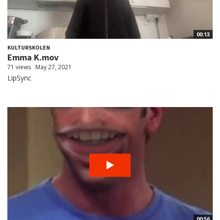
00:13
KULTURSKOLEN
Emma K.mov
71 views
May 27, 2021
LipSync
00:56