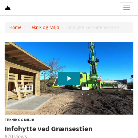
Toggl
navig
Home
Teknik og Miljø
Infohytte ved Grænsestien
TEKNIK OG MILJØ
Infohytte ved Grænsestien
870 views