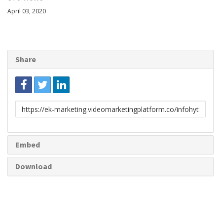
April 03, 2020
Share
Link
to
share
Embed
Download