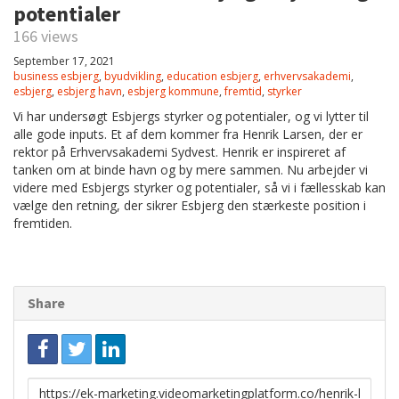
potentialer
166 views
September 17, 2021
business esbjerg
,
byudvikling
,
education esbjerg
,
erhvervsakademi
,
esbjerg
,
esbjerg havn
,
esbjerg kommune
,
fremtid
,
styrker
Vi har undersøgt Esbjergs styrker og potentialer, og vi lytter til
alle gode inputs. Et af dem kommer fra Henrik Larsen, der er
rektor på Erhvervsakademi Sydvest. Henrik er inspireret af
tanken om at binde havn og by mere sammen. Nu arbejder vi
videre med Esbjergs styrker og potentialer, så vi i fællesskab kan
vælge den retning, der sikrer Esbjerg den stærkeste position i
fremtiden.
Share
Link