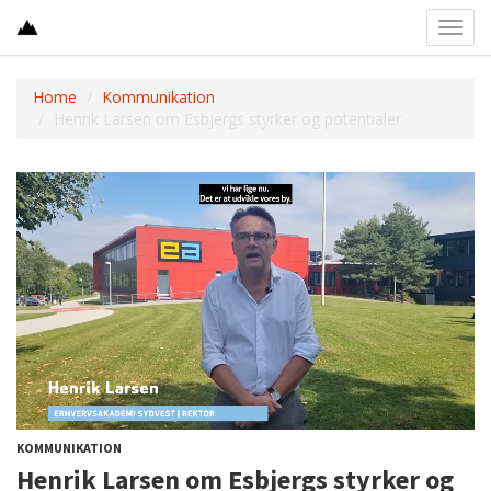
Toggl
navig
Home
Kommunikation
Henrik Larsen om Esbjergs styrker og potentialer
KOMMUNIKATION
Henrik Larsen om Esbjergs styrker og