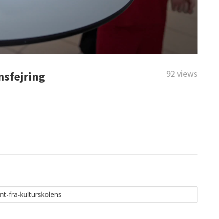
92 views
msfejring