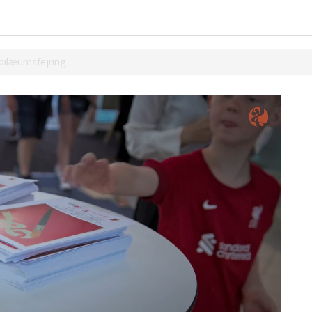
ubilæumsfejring