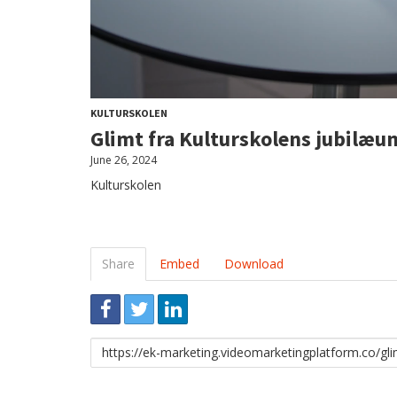
KULTURSKOLEN
Glimt fra Kulturskolens jubilæu
June 26, 2024
Kulturskolen
Share
Embed
Download
Link
to
share