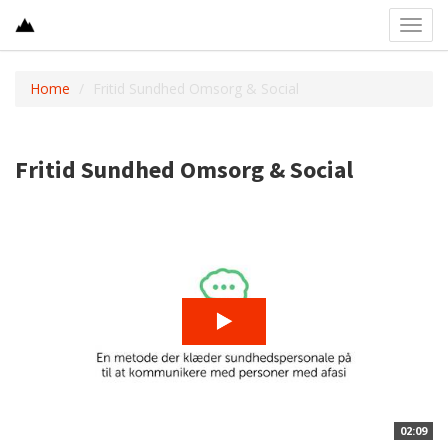
Toggl
navig
Home
Fritid Sundhed Omsorg & Social
Fritid Sundhed Omsorg & Social
02:09