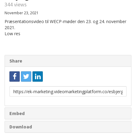
344 views
November 23, 2021
Præsentationsvideo til WECP-møder den 23. og 24. november
2021.
Low res
Share
Link
to
share
Embed
Download