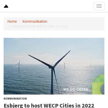
Toggl
navig
Home
Kommunikation
Esbjerg to host WECP Cities in 2022
KOMMUNIKATION
Esbjerg to host WECP Cities in 2022