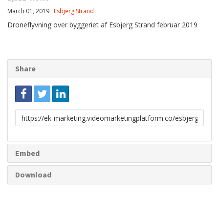
March 01, 2019
Esbjerg Strand
Droneflyvning over byggeriet af Esbjerg Strand februar 2019
Share
Link
to
share
Embed
Download