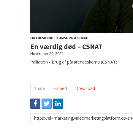
FRITID SUNDHED OMSORG & SOCIAL
En værdig død – CSNAT
November 29, 2022
Palliation - Brug af pårørendeskema (CSNAT)
Share
Embed
Download
Link
to
share