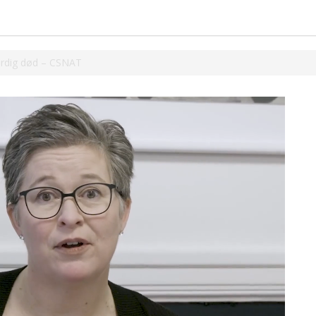
rdig død – CSNAT