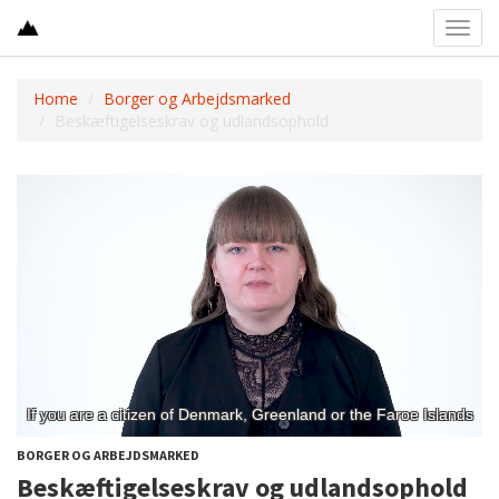
Toggl
navig
Home
Borger og Arbejdsmarked
Beskæftigelseskrav og udlandsophold
BORGER OG ARBEJDSMARKED
Beskæftigelseskrav og udlandsophold