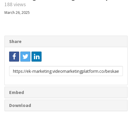
188 views
March 26, 2025
Share
Link
to
share
Embed
Download