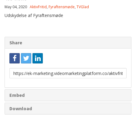
May 04, 2020
AktivFritid
,
Fyraftensmøde
,
TVGlad
Udskydelse af Fyraftensmøde
Share
Link
to
share
Embed
Download