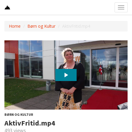
Toggl
navig
Home
Børn og Kultur
AktivFritid.mp4
BØRN OG KULTUR
AktivFritid.mp4
493 views