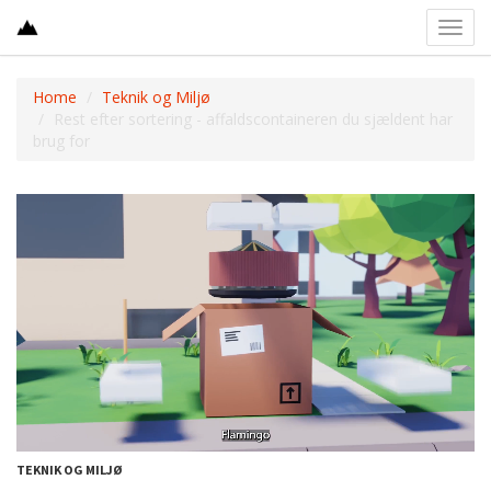
Toggl
navig
Home
Teknik og Miljø
Rest efter sortering - affaldscontaineren du sjældent har
brug for
TEKNIK OG MILJØ