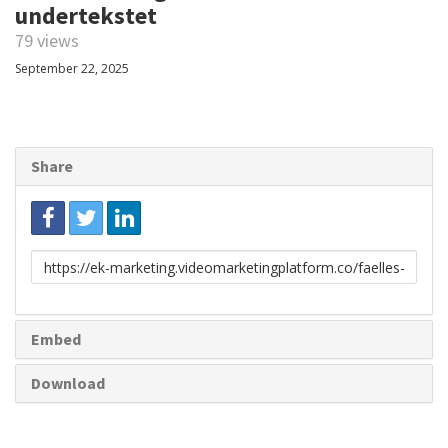
undertekstet
79 views
September 22, 2025
Share
Link
to
share
Embed
Download