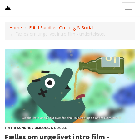
Toggl
navig
Home
Fritid Sundhed Omsorg & Social
Fælles om ungelivet intro film - undertekstet
FRITID SUNDHED OMSORG & SOCIAL
Fælles om ungelivet intro film -